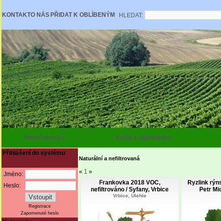
KONTAKT
O NÁS
PŘIDAT K OBLÍBENÝM
HLEDAT:
Hlavní stránka
Košík a objednávka
Přihlášení do systému
Naturální a nefiltrovaná
«
1
»
Jméno:
Frankovka 2018 VOC,
Ryzlink rýns
Heslo:
nefiltrováno / Syfany, Vrbice
Petr Mi
Vrbice, Úlehle
Registrace
Zapomenuté heslo