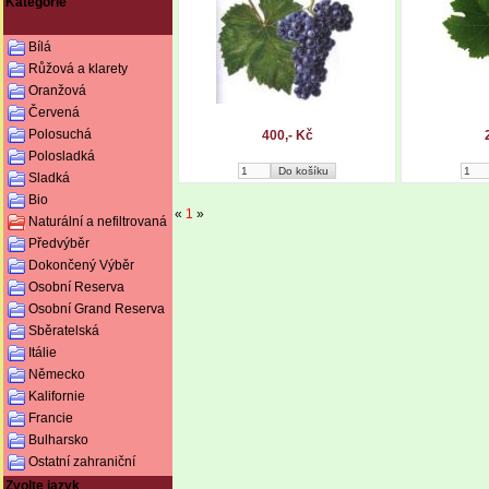
Kategorie
Bílá
Růžová a klarety
Oranžová
Červená
Polosuchá
400,- Kč
Polosladká
Sladká
Bio
«
1
»
Naturální a nefiltrovaná
Předvýběr
Dokončený Výběr
Osobní Reserva
Osobní Grand Reserva
Sběratelská
Itálie
Německo
Kalifornie
Francie
Bulharsko
Ostatní zahraniční
Zvolte jazyk