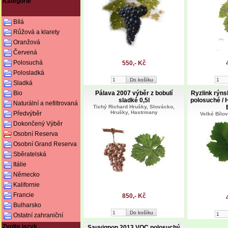
Kategorie
Bílá
Růžová a klarety
Oranžová
Červená
Polosuchá
550,- Kč
Polosladká
Sladká
Pálava 2007 výběr z bobulí
Ryzlink rýns
Bio
sladké 0,5l
polosuché / 
Naturální a nefiltrovaná
Tichý Richard Hrušky, Slovácko,
Hrušky, Hastrmany
Předvýběr
Velké Bílo
Dokončený Výběr
Osobní Reserva
Osobní Grand Reserva
Sběratelská
Itálie
Německo
Kalifornie
Francie
850,- Kč
Bulharsko
Ostatní zahraniční
Zvolte jazyk
Sauvignon 2013 VOC polosuchý