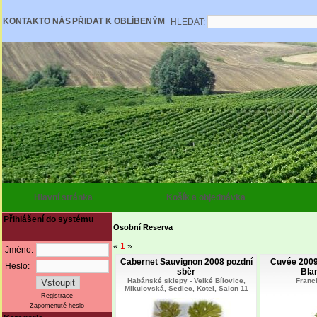
KONTAKT
O NÁS
PŘIDAT K OBLÍBENÝM
HLEDAT:
Hlavní stránka
Košík a objednávka
Přihlášení do systému
Osobní Reserva
«
1
»
Jméno:
Cabernet Sauvignon 2008 pozdní
Cuvée 2009
Heslo:
sběr
Blan
Habánské sklepy - Velké Bílovice,
Franc
Mikulovská, Sedlec, Kotel, Salon 11
Registrace
Zapomenuté heslo