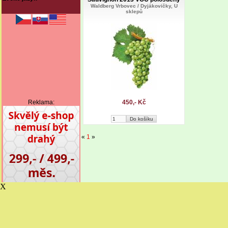
Waldberg Vrbovec / Dyjákovičky, U
sklepů
Reklama:
450,- Kč
«
1
»
X