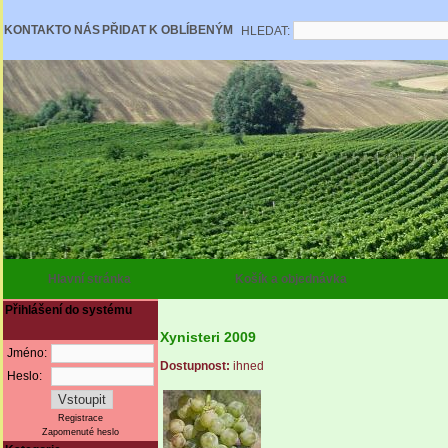
KONTAKT
O NÁS
PŘIDAT K OBLÍBENÝM
HLEDAT:
Hlavní stránka
Košík a objednávka
Přihlášení do systému
Xynisteri 2009
Jméno:
Dostupnost:
ihned
Heslo:
Registrace
Zapomenuté heslo