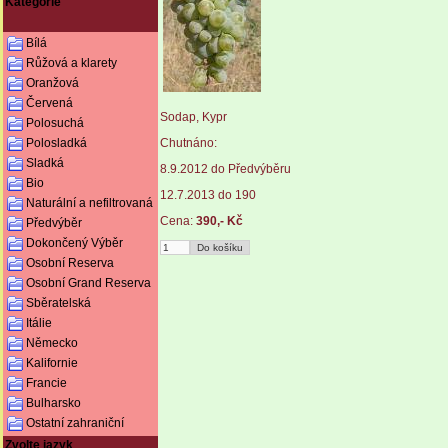
Kategorie
Bílá
Růžová a klarety
Oranžová
Červená
Sodap, Kypr
Polosuchá
Chutnáno:
Polosladká
Sladká
8.9.2012 do Předvýběru
Bio
12.7.2013 do 190
Naturální a nefiltrovaná
Cena:
390,- Kč
Předvýběr
Dokončený Výběr
Osobní Reserva
Osobní Grand Reserva
Sběratelská
Itálie
Německo
Kalifornie
Francie
Bulharsko
Ostatní zahraniční
Zvolte jazyk